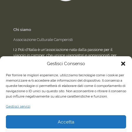
Chi siamo
Associazione Culturale Camperisti
I 2 Poli d'Italia è un'associazione nata dalla passione per il
viaggio in camper, che unisce viaggiatori e appassionati per
condividere esperienze, eventi e consigli sulla strada.
Gestisci Consenso
Per fornire le migliori esperienze, utilizziamo tecnologie come i cookie per
memorizzare e/o accedere alle informazioni del dispositivo. Il consenso a
Seguici sui social
queste tecnologie ci permetterà di elaborare dati come il comportamento di
navigazione o ID unici su questo sito. Non acconsentire o ritirare il consenso
può influire negativamente su alcune caratteristiche e funzioni.
Facebook
WhatsApp
Gestisci servizi
Accetta
2026©Tutti i diritti riservati - Associazione Culturale