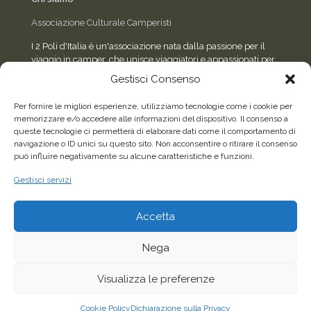
Associazione Culturale Camperisti
I 2 Poli d'Italia è un'associazione nata dalla passione per il
viaggio in camper, che unisce viaggiatori e appassionati per
condividere esperienze, eventi e consigli sulla strada.
Gestisci Consenso
Per fornire le migliori esperienze, utilizziamo tecnologie come i cookie per
memorizzare e/o accedere alle informazioni del dispositivo. Il consenso a
Seguici sui social
queste tecnologie ci permetterà di elaborare dati come il comportamento di
navigazione o ID unici su questo sito. Non acconsentire o ritirare il consenso
può influire negativamente su alcune caratteristiche e funzioni.
Facebook
WhatsApp
Gestisci servizi
Accetta
2026©Tutti i diritti riservati - Associazione Culturale
Camperisti "I 2 Poli d'Italia" - C.F. 96622150587 |
Sito
Nega
realizzato da Sandro Airaldi
Visualizza le preferenze
Cookie Policy
Dichiarazione sulla Privacy