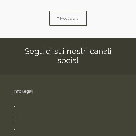
Mostra altri
Seguici sui nostri canali
social
Info legali
-
Home
-
Cookies Policy
-
Privacy Policy
-
Termini del servizio
-
Statuto dell'Associazione