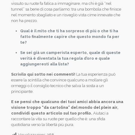
vissuto su ruote fa fatica a immaginare, ma chi è già “nel
tunnel” sa bene di cosa parliamo: tra una bombola che finisce
nel momento sbagliato e un risveglio vista cime innevate che
non ha prezzo.
Qual è il mito che ti ha sorpreso di più o che ti ha
fatto finalmente capire che questo mondo fa per
te?
Se sei già un camperista esperto, quale di queste
verità è diventata la tua regola d’oro e quale
aggiungeresti alla lista?
Scrivilo qui sotto nei commenti!
La tua esperienza può
essere la scintilla che convince qualcuno a mollare gli
ormeggi o il consiglio tecnico che salva la sosta a un
principiante.
E se pensi che qualcuno dei tuoi amici abbia ancora una
visione troppo “da cartolina” del mondo del plein air,
condividi questo articolo sul tuo profilo.
Aiutaci a
raccontare la vita su ruote per quello che è: una sfida
quotidiana verso la libertà più pura.
Visualizzazioni:
268