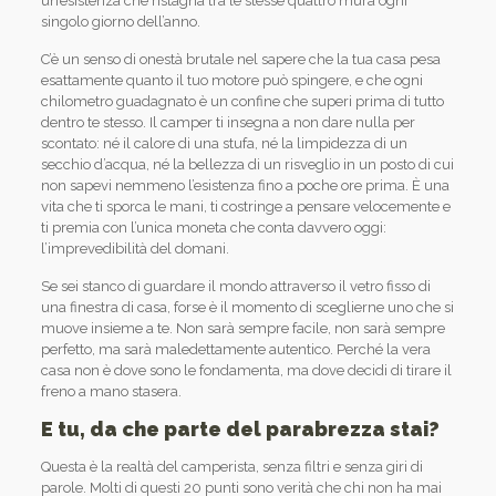
un’esistenza che ristagna tra le stesse quattro mura ogni
singolo giorno dell’anno.
C’è un senso di onestà brutale nel sapere che la tua casa pesa
esattamente quanto il tuo motore può spingere, e che ogni
chilometro guadagnato è un confine che superi prima di tutto
dentro te stesso. Il camper ti insegna a non dare nulla per
scontato: né il calore di una stufa, né la limpidezza di un
secchio d’acqua, né la bellezza di un risveglio in un posto di cui
non sapevi nemmeno l’esistenza fino a poche ore prima. È una
vita che ti sporca le mani, ti costringe a pensare velocemente e
ti premia con l’unica moneta che conta davvero oggi:
l’imprevedibilità del domani.
Se sei stanco di guardare il mondo attraverso il vetro fisso di
una finestra di casa, forse è il momento di sceglierne uno che si
muove insieme a te. Non sarà sempre facile, non sarà sempre
perfetto, ma sarà maledettamente autentico. Perché la vera
casa non è dove sono le fondamenta, ma dove decidi di tirare il
freno a mano stasera.
E tu, da che parte del parabrezza stai?
Questa è la realtà del camperista, senza filtri e senza giri di
parole. Molti di questi 20 punti sono verità che chi non ha mai