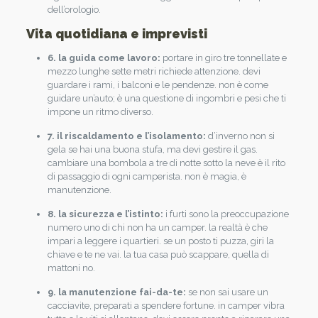
dell’orologio.
Vita quotidiana e imprevisti
6. la guida come lavoro:
portare in giro tre tonnellate e
mezzo lunghe sette metri richiede attenzione. devi
guardare i rami, i balconi e le pendenze. non è come
guidare un’auto; è una questione di ingombri e pesi che ti
impone un ritmo diverso.
7. il riscaldamento e l’isolamento:
d’inverno non si
gela se hai una buona stufa, ma devi gestire il gas.
cambiare una bombola a tre di notte sotto la neve è il rito
di passaggio di ogni camperista. non è magia, è
manutenzione.
8. la sicurezza e l’istinto:
i furti sono la preoccupazione
numero uno di chi non ha un camper. la realtà è che
impari a leggere i quartieri. se un posto ti puzza, giri la
chiave e te ne vai. la tua casa può scappare, quella di
mattoni no.
9. la manutenzione fai-da-te:
se non sai usare un
cacciavite, preparati a spendere fortune. in camper vibra