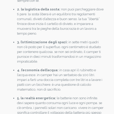
sempre con te.
2. la logistica della sosta:
non puoi parcheggiare dove
ti pare. la sosta libera è un equilibrio tra regolamenti
comunali, divieti d’altezza e buon senso. la tua “libertà”
finisce dove inizia il cartello di divieto, e imparare a
muoversi tra le pieghe della burocrazia è un lavoro a
tempo pieno.
3. l’ottimizzazione degli spazi:
in sette metri quadri
non c’è posto per il superfluo. ogni centimetro è studiato
per contenere qualcosa. se non sei ordinato, il camper ti
punisce in dieci minuti trasformandosi in un magazzino
impraticabile.
4. l’economia dell’acqua:
in casa apri il rubinetto e
l’acqua esce. in camper hai un serbatoio da 100 litri.
impari a farti una doccia completa con tre litri e a lavare i
piatti con un bicchiere. è una questione di calcolo
matematico, non di sacrificio.
5. la realtà energetica:
le batterie non sono infinite.
devi sapere quanto consuma ogni luce e ogni pompa. se
c’è ombra, i pannelli solari non caricano. vivere in camper
significa controllare il voltaggio della batteria più spesso