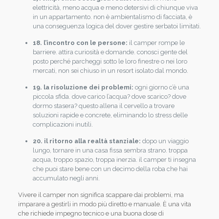
elettricità, meno acqua e meno detersivi di chiunque viva
in un appartamento. non è ambientalismo di facciata, è
una conseguenza logica del dover gestire serbatoi limitati.
18. l’incontro con le persone:
il camper rompe le
barriere. attira curiosità e domande. conosci gente del
posto perché parcheggi sotto le loro finestre o nei loro
mercati, non sei chiuso in un resort isolato dal mondo.
19. la risoluzione dei problemi:
ogni giorno c’è una
piccola sfida. dove carico l’acqua? dove scarico? dove
dormo stasera? questo allena il cervello a trovare
soluzioni rapide e concrete, eliminando lo stress delle
complicazioni inutili.
20. il ritorno alla realtà stanziale:
dopo un viaggio
lungo, tornare in una casa fissa sembra strano. troppa
acqua, troppo spazio, troppa inerzia. il camper ti insegna
che puoi stare bene con un decimo della roba che hai
accumulato negli anni.
Vivere il camper non significa scappare dai problemi, ma
imparare a gestirli in modo più diretto e manuale. È una vita
che richiede impegno tecnico e una buona dose di