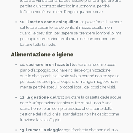
tutto e le viti si allentano. devi essere pronto a riparare una
perdita o un contatto elettrico in autonomia, perché
l’officina non è mai dietro l’angolo quando serve.
10. il meteo come coinquilino:
se piove forte, il rumore
sul tetto è costante. se c’è vento, il mezzo oscilla. non
guardi le previsioni per sapere se prendere l’ombrello, ma
per capire come orientare il muso del camper per non
ballare tutta la notte.
Alimentazione e igiene
11. cucinare in un fazzoletto:
hai due fuochi e poco
piano d’appoggio. cucinare richiede organizzazione:
quello che sporchi va lavato subito perché non c’è spazio
per accumulare i piatti. eppure, si mangia meglio che in
mensa perché scegli i prodotti locali dei posti che visiti.
12. la gestione del wc:
svuotare la cassetta delle acque
nere è un’operazione tecnica di tre minuti. non è una
scena horror, è un compito asettico che fa parte della
gestione dei rifiuti. chi si scandalizza non ha capito come
funziona la vita off-grid.
13. i rumori in viaggio:
ogni forchetta che non è al suo