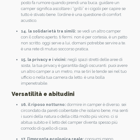
posto fa rumore quando prendi una buca. guidare un
camper significa ascoltare i “grilli” e i cigolii per capire se
tutto è stivato bene. l’ordine è una questione di comfort
acustico.
14. la solidarietà tra simili:
se vedi un altro camper
con il cofano aperto, ti fermi. non è per cortesia, è un patto
non scritto. oggi serve a lui, domani potrebbe servire a te.
è una rete di mutuo soccorso pratica.
15. la privacy e i vicini:
negli spazi stretti delle aree di
sosta, la tua privacy è garantita dagli oscuranti. puoi avere
un altro camper a un metro, ma se tiri le tende sei nel tuo
ufficio o nella tua camera da letto. è una bolla
impenetrabile.
Versatilità e abitudini
16. il riposo notturno:
dormire in camper è diverso. sei
circondato da pareti coibentate che isolano bene, ma senti
i suoni della natura o della città molto più vicino. ci si
abitua subito e il letto del camper diventa spesso più
comodo di quello di casa.
17. l’impronta ecologica reale:
consumi meno