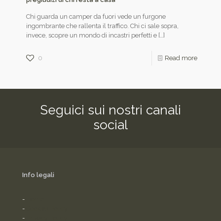
Chi guarda un camper da fuori vede un furgone
ingombrante che rallenta il traffico. Chi ci sale sopra,
invece, scopre un mondo di incastri perfetti e
[…]
0
Read more
Seguici sui nostri canali
social
Info legali
-
Home
-
Cookies Policy
-
Privacy Policy