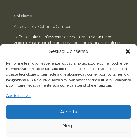
Chi siamo
Associazione Culturale Camperisti
I 2 Poli d'Italia è un'associazione nata dalla passione per il
viaggio in camper, che unisce viaggiatori e appassionati per
condividere esperienze, eventi e consigli sulla strada.
Gestisci Consenso
Per fornire le migliori esperienze, utilizziamo tecnologie come i cookie per
memorizzare e/o accedere alle informazioni del dispositivo. Il consenso a
Seguici sui social
queste tecnologie ci permetterà di elaborare dati come il comportamento di
navigazione o ID unici su questo sito. Non acconsentire o ritirare il consenso
può influire negativamente su alcune caratteristiche e funzioni.
Facebook
WhatsApp
Gestisci servizi
Accetta
2026©Tutti i diritti riservati - Associazione Culturale
Camperisti "I 2 Poli d'Italia" - C.F. 96622150587 |
Sito
Nega
realizzato da Sandro Airaldi