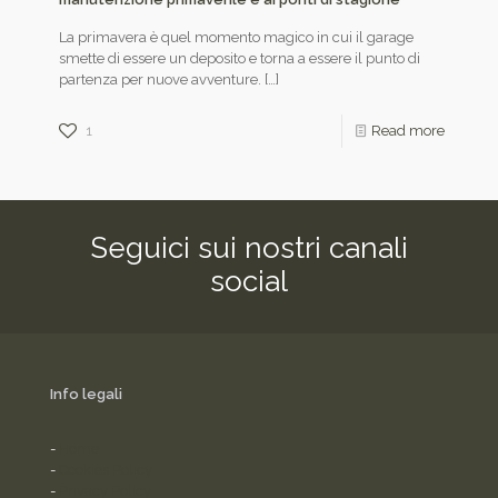
La primavera è quel momento magico in cui il garage
smette di essere un deposito e torna a essere il punto di
partenza per nuove avventure.
[…]
1
Read more
Seguici sui nostri canali
social
Info legali
-
Home
-
Cookies Policy
-
Privacy Policy