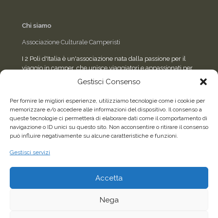
Chi siamo
Associazione Culturale Camperisti
I 2 Poli d'Italia è un'associazione nata dalla passione per il
viaggio in camper, che unisce viaggiatori e appassionati per
condividere esperienze, eventi e consigli sulla strada.
Gestisci Consenso
Per fornire le migliori esperienze, utilizziamo tecnologie come i cookie per
memorizzare e/o accedere alle informazioni del dispositivo. Il consenso a
Seguici sui social
queste tecnologie ci permetterà di elaborare dati come il comportamento di
navigazione o ID unici su questo sito. Non acconsentire o ritirare il consenso
può influire negativamente su alcune caratteristiche e funzioni.
Facebook
WhatsApp
Gestisci servizi
Accetta
2026©Tutti i diritti riservati - Associazione Culturale
Camperisti "I 2 Poli d'Italia" - C.F. 96622150587 |
Sito
Nega
realizzato da Sandro Airaldi