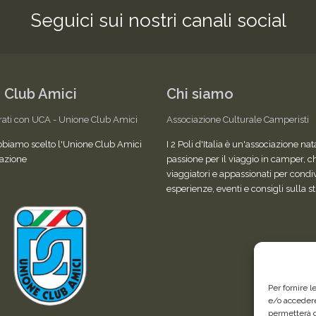
Seguici sui nostri canali social
 Club Amici
Chi siamo
rati con UCA - Unione Club Amici
Associazione Culturale Camperisti
bbiamo scelto l'Unione Club Amici
I 2 Poli d'Italia è un'associazione nat
azione
passione per il viaggio in camper, c
viaggiatori e appassionati per condi
esperienze, eventi e consigli sulla s
Per fornire 
e/o accedere
permetterà d