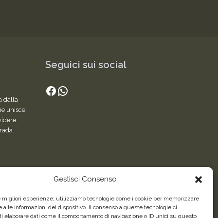
Seguici sui social
Facebook
WhatsApp
a dalla
he unisce
videre
trada.
Gestisci Consenso
le migliori esperienze, utilizziamo tecnologie come i cookie per memorizzare
 alle informazioni del dispositivo. Il consenso a queste tecnologie ci
i elaborare dati come il comportamento di navigazione o ID unici su questo