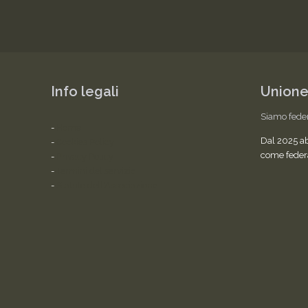
Info legali
Unione
Siamo fede
-
Home
Dal 2025 a
-
Cookies Policy
come feder
-
Privacy Policy
-
Termini del servizio
-
Statuto dell'Associazione