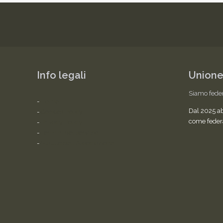
Info legali
Unione
Siamo fede
-
Home
Dal 2025 a
-
Cookies Policy
come feder
-
Privacy Policy
-
Termini del servizio
-
Statuto dell'Associazione