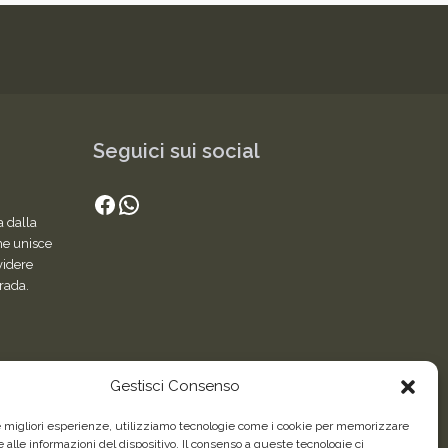
Seguici sui social
Facebook
WhatsApp
a dalla
he unisce
videre
trada.
Gestisci Consenso
le migliori esperienze, utilizziamo tecnologie come i cookie per memorizzare
 alle informazioni del dispositivo. Il consenso a queste tecnologie ci