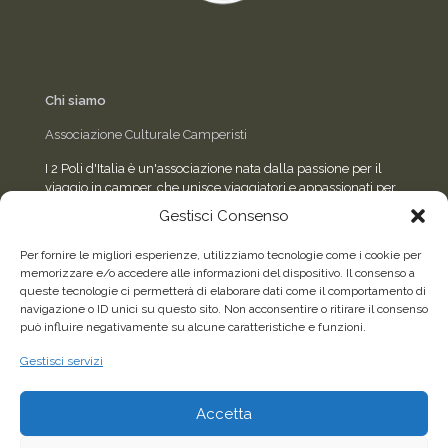
Chi siamo
Associazione Culturale Camperisti
I 2 Poli d'Italia è un'associazione nata dalla passione per il
viaggio in camper, che unisce viaggiatori e appassionati per
condividere esperienze, eventi e consigli sulla strada.
Gestisci Consenso
Per fornire le migliori esperienze, utilizziamo tecnologie come i cookie per
memorizzare e/o accedere alle informazioni del dispositivo. Il consenso a
Seguici sui social
queste tecnologie ci permetterà di elaborare dati come il comportamento di
navigazione o ID unici su questo sito. Non acconsentire o ritirare il consenso
può influire negativamente su alcune caratteristiche e funzioni.
Facebook
WhatsApp
Gestisci servizi
Accetta
2026©Tutti i diritti riservati - Associazione Culturale