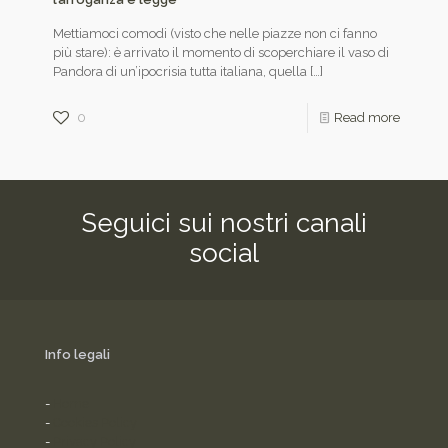
Mettiamoci comodi (visto che nelle piazze non ci fanno
più stare): è arrivato il momento di scoperchiare il vaso di
Pandora di un’ipocrisia tutta italiana, quella
[…]
0
Read more
Seguici sui nostri canali
social
Info legali
-
Home
-
Cookies Policy
-
Privacy Policy