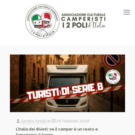
Sandro Airaldi
at
28 Febbraio, 2026
L’Italia dei divieti: se il camper è un reato e
l’arroganza è legge