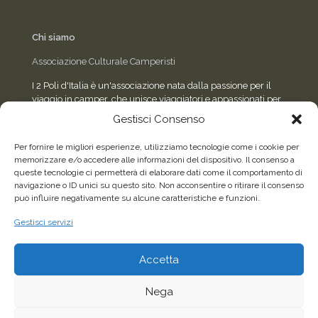
Chi siamo
Associazione Culturale Camperisti
I 2 Poli d'Italia è un'associazione nata dalla passione per il
viaggio in camper, che unisce viaggiatori e appassionati per
condividere esperienze, eventi e consigli sulla strada.
Gestisci Consenso
Per fornire le migliori esperienze, utilizziamo tecnologie come i cookie per
memorizzare e/o accedere alle informazioni del dispositivo. Il consenso a
Seguici sui social
queste tecnologie ci permetterà di elaborare dati come il comportamento di
navigazione o ID unici su questo sito. Non acconsentire o ritirare il consenso
può influire negativamente su alcune caratteristiche e funzioni.
Facebook
WhatsApp
Gestisci servizi
Accetta
2026©Tutti i diritti riservati - Associazione Culturale
Camperisti "I 2 Poli d'Italia" - C.F. 96622150587 |
Sito
Nega
realizzato da Sandro Airaldi