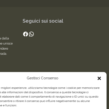
Seguici sui social
Facebook
WhatsApp
a dalla
he unisce
videre
trada.
Gestisci Consenso
le migliori esperienze, utilizziamo tecnologie come i cookie per memorizzare
 alle informazioni del dispositivo. Il consenso a queste tecnologie ci
i elaborare dati come il comportamento di navigazione o ID unici su questo
consentire o ritirare il consenso può influire negativamente su alcune
he e funzioni.