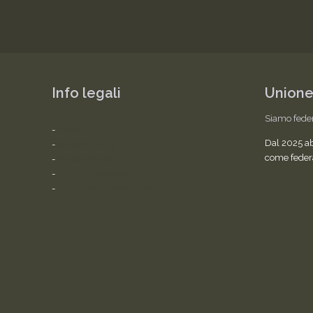
Info legali
Unione
Siamo fede
-
Home
Dal 2025 a
-
Cookies Policy
come feder
-
Privacy Policy
-
Termini del servizio
-
Statuto dell'Associazione