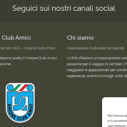
Seguici sui nostri canali social
 Club Amici
Chi siamo
rati con UCA - Unione Club Amici
Associazione Culturale Camperisti
bbiamo scelto l'Unione Club Amici
I 2 Poli d'Italia è un'associazione nat
azione
passione per il viaggio in camper, c
viaggiatori e appassionati per condi
esperienze, eventi e consigli sulla s
Per fornire 
e/o accedere
permetterà d