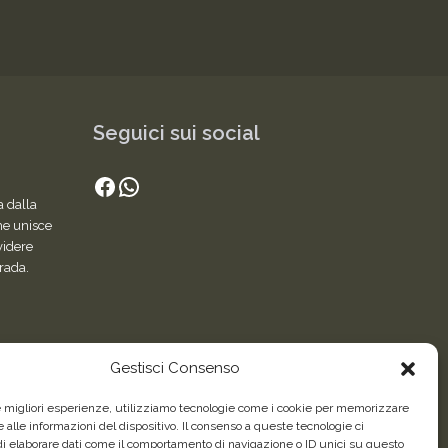
Seguici sui social
Facebook
WhatsApp
a dalla
he unisce
videre
trada.
Gestisci Consenso
le migliori esperienze, utilizziamo tecnologie come i cookie per memorizzare
 alle informazioni del dispositivo. Il consenso a queste tecnologie ci
i elaborare dati come il comportamento di navigazione o ID unici su questo