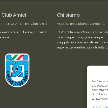
 Club Amici
Chi siamo
rati con UCA - Unione Club Amici
Associazione Culturale Camperisti
bbiamo scelto l'Unione Club Amici
I 2 Poli d'Italia è un'associazione nat
azione
passione per il viaggio in camper, c
viaggiatori e appassionati per condi
esperienze, eventi e consigli sulla s
Per fornire 
e/o accedere
permetterà d
sito. Non ac
caratteristic
Gestisci serv