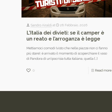
Sandro Airaldi
at
28 Febbraio, 2026
L’Italia dei divieti: se il camper è
un reato e l’arroganza è legge
Mettiamoci comodi (visto che nelle piazze non ci fanno
più stare): è arrivato il momento di scoperchiare il vaso
di Pandora di un’ipocrisia tutta italiana, quella
[…]
0
Read more