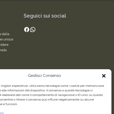
Seguici sui social
Facebook
WhatsApp
a dalla
he unisce
videre
trada.
Gestisci Consenso
le migliori esperienze, utilizziamo tecnologie come i cookie per memorizzare
 alle informazioni del dispositivo. Il consenso a queste tecnologie ci
i elaborare dati come il comportamento di navigazione o ID unici su questo
consentire o ritirare il consenso può influire negativamente su alcune
he e funzioni.
izi