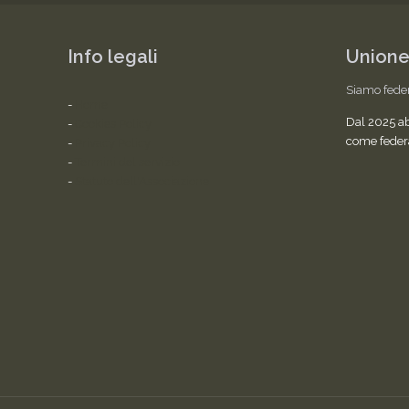
Info legali
Unione
Siamo fede
-
Home
Dal 2025 a
-
Cookies Policy
come feder
-
Privacy Policy
-
Termini del servizio
-
Statuto dell'Associazione