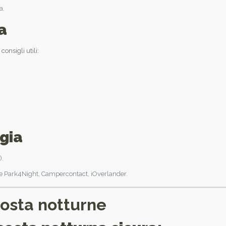
a.
a
onsigli utili:
gia
).
 Park4Night, Campercontact, iOverlander.
sosta notturne