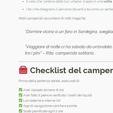
Il cielo che, lontano dalle luci urbane, si apre in una
volta
I fari che disegnano il percorso davanti a te come un senti
Molti camperisti raccontano di notti magiche:
“Dormire vicino a un faro in Sardegna, svegliars
“Viaggiare di notte ci ha salvato da un’ondata
tra i pini” – Rita, camperista solitaria.
Checklist del camper
Prima della partenza serale, assicurati di:
Aver riposato almeno 6 ore
Aver fatto il pieno e verificato i livelli dei liquidi
Luci esterne e interne OK
App di navigazione cariche e pronte
Soste pianificate ogni 2 ore