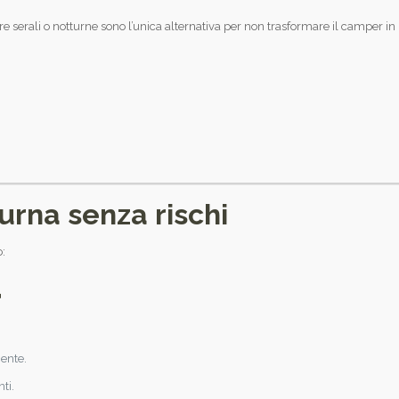
 ore serali o notturne sono l’unica alternativa per non trasformare il camper 
urna senza rischi
o:
a
ente.
ti.