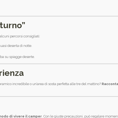
tturno”
lcuni percorsi consigliati:
uasi deserta di notte.
alba su spiagge deserte.
rienza
amico incredibile o un’area di sosta perfetta alle tre del mattino?
Racconta
modo di vivere il camper
. Con le giuste precauzioni, può regalare momenti