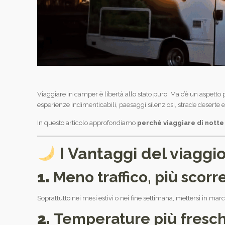
Viaggiare in camper è libertà allo stato puro. Ma c’è un aspetto p
esperienze indimenticabili, paesaggi silenziosi, strade deserte e
In questo articolo approfondiamo
perché viaggiare di notte
I Vantaggi del viaggi
1.
Meno traffico, più scor
Soprattutto nei mesi estivi o nei fine settimana, mettersi in marci
2.
Temperature più fresc