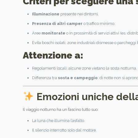
Criteri per scegliere una
Illuminazione
presente nei dintorni.
Presenza di altri camper
o traffico minimo.
Aree
monitorate
o in prossimità di servizi attivi (es. dist
Evita boschi isolati, zone industriali dismesse o parcheggi 
Attenzione a:
Regolamenti locali: alcune zone vietano la sosta notturna.
Differenza tra
sosta e campeggio
: di notte non si apron
Emozioni uniche dell
Il viaggio notturno ha un fascino tutto suo:
La luna che illumina l’asfalto.
Il silenzio interrotto solo dal motore.