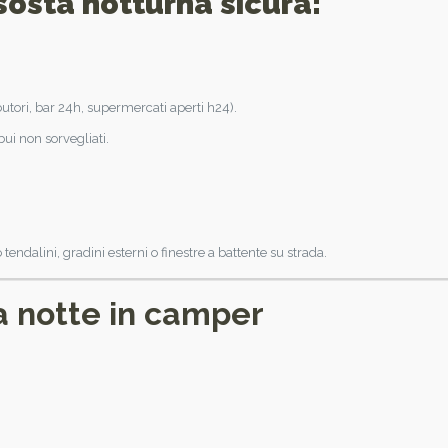
 sosta notturna sicura:
ributori, bar 24h, supermercati aperti h24).
bui non sorvegliati.
o tendalini, gradini esterni o finestre a battente su strada.
a notte in camper